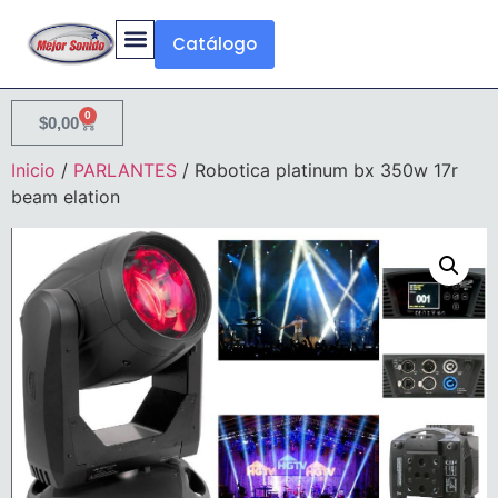
Catálogo
0
$
0,00
Inicio
/
PARLANTES
/ Robotica platinum bx 350w 17r
beam elation