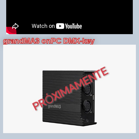
grandMA3 onPC DMX-key