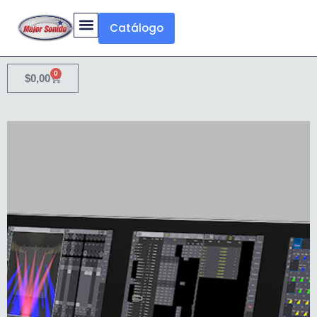
Catálogo
0
$
0,00