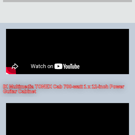
grandMA3
El diseño físico de la gama grandMA3
es extraordinario y está enfocado en
ofrecer la mejor experiencia de usuario
posible, ahora y en el futuro.
Link en la página
IK Multimedia TONEX Cab 700-watt 1 x 12-inch Power
Guitar Cabinet