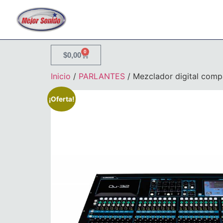
0
$
0,00
Inicio
/
PARLANTES
/ Mezclador digital comp
¡Oferta!